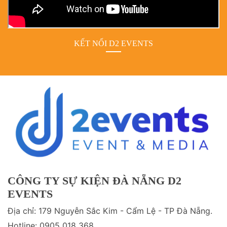
KẾT NỐI D2 EVENTS
CÔNG TY SỰ KIỆN ĐÀ NẴNG D2
EVENTS
Địa chỉ: 179 Nguyễn Sắc Kim - Cẩm Lệ - TP Đà Nẵng.
Hotline: 0905 018 368