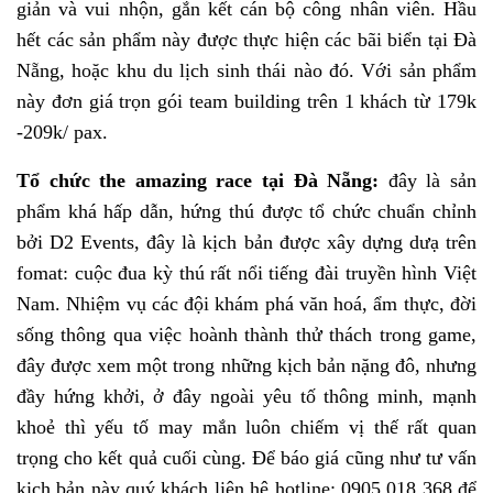
giản và vui nhộn, gắn kết cán bộ công nhân viên. Hầu
hết các sản phẩm này được thực hiện các bãi biển tại Đà
Nẵng, hoặc khu du lịch sinh thái nào đó. Với sản phẩm
này đơn giá trọn gói team building trên 1 khách từ 179k
-209k/ pax.
Tổ chức the amazing race tại Đà Nẵng:
đây là sản
phẩm khá hấp dẫn, hứng thú được tổ chức chuẩn chỉnh
bởi D2 Events, đây là kịch bản được xây dựng dưạ trên
fomat: cuộc đua kỳ thú rất nổi tiếng đài truyền hình Việt
Nam. Nhiệm vụ các đội khám phá văn hoá, ẩm thực, đời
sống thông qua việc hoành thành thử thách trong game,
đây được xem một trong những kịch bản nặng đô, nhưng
đầy hứng khởi, ở đây ngoài yêu tố thông minh, mạnh
khoẻ thì yếu tố may mắn luôn chiếm vị thế rất quan
trọng cho kết quả cuối cùng. Để báo giá cũng như tư vấn
kịch bản này quý khách liên hệ hotline: 0905 018 368 để