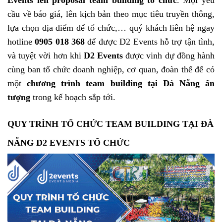
Events lên proposal team building tổ chức
. Mọi yêu
cầu về báo giá, lên kịch bản theo mục tiêu truyền thông,
lựa chọn địa điểm để tổ chức,… quý khách liên hệ ngay
hotline
0905 018 368
để được D2 Events hỗ trợ tận tình,
và tuyệt vời hơn khi
D2 Events
được vinh dự đồng hành
cùng ban tổ chức doanh nghiệp, cơ quan, đoàn thể để có
một
chương trình team building tại Đà Nẵng ấn
tượng
trong kế hoạch sắp tới.
QUY TRÌNH TỔ CHỨC TEAM BUILDING TẠI ĐÀ
NẴNG D2 EVENTS TỔ CHỨC