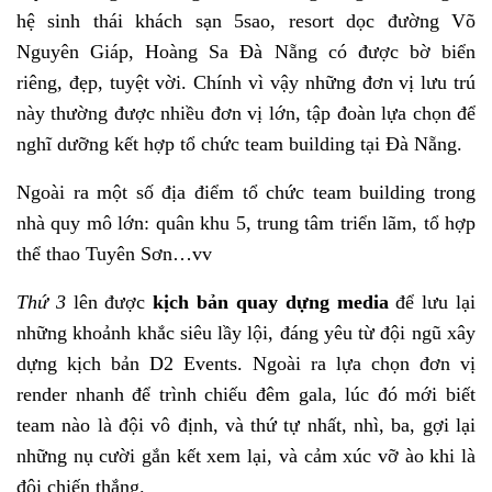
hệ sinh thái khách sạn 5sao, resort dọc đường Võ
Nguyên Giáp, Hoàng Sa Đà Nẵng có được bờ biển
riêng, đẹp, tuyệt vời. Chính vì vậy những đơn vị lưu trú
này thường được nhiều đơn vị lớn, tập đoàn lựa chọn để
nghĩ dưỡng kết hợp tổ chức team building tại Đà Nẵng.
Ngoài ra một số địa điểm tổ chức team building trong
nhà quy mô lớn: quân khu 5, trung tâm triển lãm, tổ hợp
thể thao Tuyên Sơn…vv
Thứ 3
lên được
kịch bản quay dựng media
để lưu lại
những khoảnh khắc siêu lầy lội, đáng yêu từ đội ngũ xây
dựng kịch bản D2 Events. Ngoài ra lựa chọn đơn vị
render nhanh để trình chiếu đêm gala, lúc đó mới biết
team nào là đội vô định, và thứ tự nhất, nhì, ba, gợi lại
những nụ cười gắn kết xem lại, và cảm xúc vỡ ào khi là
đội chiến thắng.